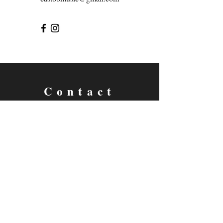
Contact
沙崙店：
新北市淡水區沙崙路156巷15號1樓
(沙崙店)
02-2805-5705
英專店：
淡水區水源街一段122巷23號 1樓
(英專店)
02-2623-2989
標題
​(專線)
0933-778-927