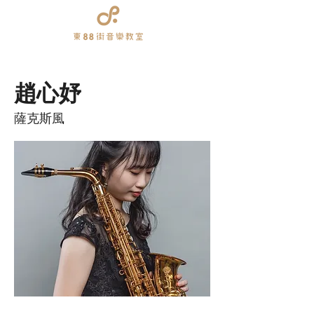
趙心妤
薩克斯風