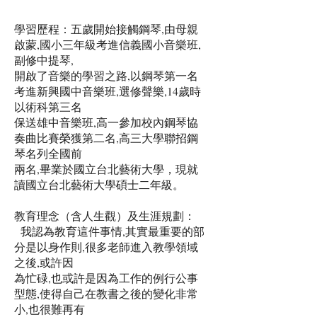
學習歷程：五歲開始接觸鋼琴,由母親
啟蒙,國小三年級考進信義國小音樂班,
副修中提琴,
開啟了音樂的學習之路,以鋼琴第一名
考進新興國中音樂班,選修聲樂,14歲時
以術科第三名
保送雄中音樂班,高一參加校內鋼琴協
奏曲比賽榮獲第二名,高三大學聯招鋼
琴名列全國前
兩名,畢業於國立台北藝術大學，現就
讀國立台北藝術大學碩士二年級。
教育理念（含人生觀）及生涯規劃：
我認為教育這件事情,其實最重要的部
分是以身作則,很多老師進入教學領域
之後,或許因
為忙碌,也或許是因為工作的例行公事
型態,使得自己在教書之後的變化非常
小,也很難再有