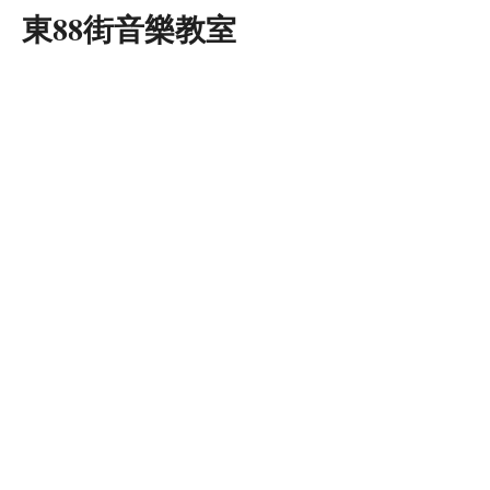
東88街音樂教室
02-26232989
east88music@gmail.com
Contact
沙崙店：
新北市淡水區沙崙路156巷15號1樓