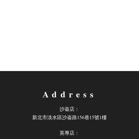
Address
沙崙店：
新北市淡水區沙崙路156巷15號1樓
英專店：