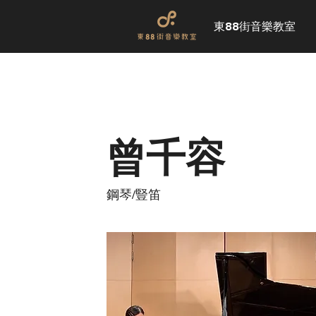
東88街音樂教室
曾千容
鋼琴/豎笛