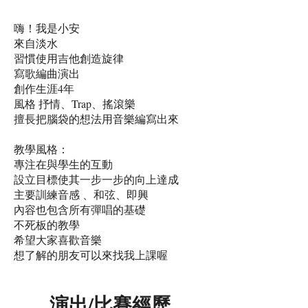
嗨！我是小安
來自淡水
習慣使用吉他創造旋律
寫歌編曲演出
創作生涯4年
風格 抒情、Trap、搖滾樂
擅長把腦袋的想法用音樂編寫出來
教學風格：
專注在與學生的互動
設立目標使其一步一步的向上達成
主要訓練音感 、和弦、即興
內容也包含所有彈唱的基礎
不死板的教學
希望大家喜歡音樂
想了解的朋友可以來找我上課喔
演出/比賽經歷