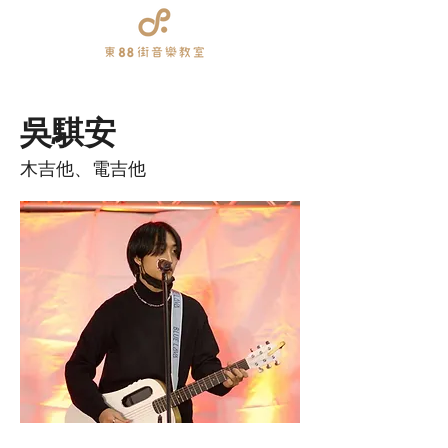
​吳騏安
​木吉他、電吉他